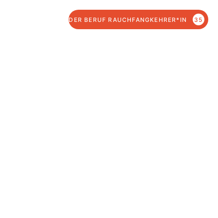
DER BERUF RAUCHFANGKEHRER*IN
35
Offene Stellen
Im Betrieb
Edwin Arpad Skale
gibt es derzeit
keine offenen Stellen
Initativbewerbung
Probearbeit